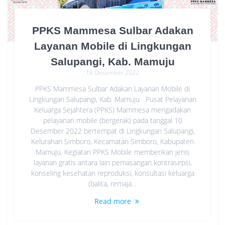
PPKS Mammesa Sulbar Adakan
Layanan Mobile di Lingkungan
Salupangi, Kab. Mamuju
18 Desember 2022
PPKS Mammesa Sulbar Adakan Layanan Mobile di
Lingkungan Salupangi, Kab. Mamuju Pusat Pelayanan
Keluarga Sejahtera (PPKS) Mammesa mengadakan
pelayanan mobile (bergerak) pada tanggal 10
Desember 2022 bertempat di Lingkungan Salupangi,
Kelurahan Simboro, Kecamatan Simboro, Kabupaten
Mamuju. Kegiatan PPKS Mobile memberikan jenis
layanan gratis antara lain pemasangan kontrasepsi,
konseling kesehatan reproduksi, konsultasi keluarga
(balita, remaja…
Read more