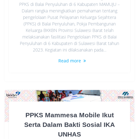
PPKS di Balai Penyuluhan di 6 Kabupaten MAMUJU –
Dalam rangka meningkatkan pemahaman tentang
pengelolaan Pusat Pelayanan Keluarga Sejahtera
(PPKS) di Balai Penyuluhan, Pokja Pembangunan
Keluarga BKKBN Provinsi Sulawesi Barat telah
melaksanakan fasilitasi Pengelolaan PPKS di Balai
Penyuluhan di 6 Kabupaten di Sulawesi Barat tahun
2023. Kegiatan ini dilaksanakan pada…
Read more
PPKS Mammesa Mobile Ikut
Serta Dalam Bakti Sosial IKA
UNHAS