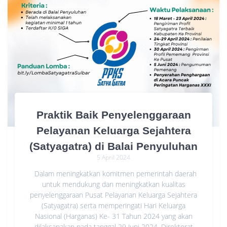
Praktik Baik Penyelenggaraan
Pelayanan Keluarga Sejahtera
(Satyagatra) di Balai Penyuluhan
5 April 2024
Dalam meningkatkan komitmen pemerintah daerah
untuk mendukung dan meningkatkan kualitas
penyelenggaraan Pusat Pelayanan Keluarga Sejahtera
(Satyagatra) serta memperingati Hari Keluarga
Nasional (Harganas) Ke- 31 Tahun 2024 yang akan
dilaksanakan pada tanggal 29 Juni 2024, Direktorat