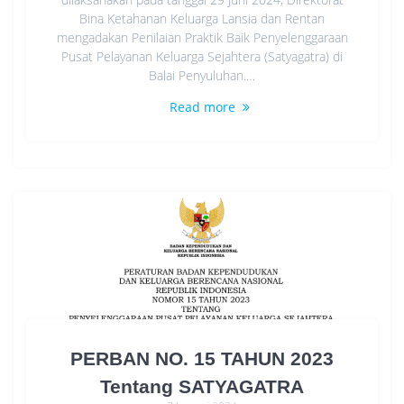
Bina Ketahanan Keluarga Lansia dan Rentan
mengadakan Penilaian Praktik Baik Penyelenggaraan
Pusat Pelayanan Keluarga Sejahtera (Satyagatra) di
Balai Penyuluhan.…
Read more
PERBAN NO. 15 TAHUN 2023
Tentang SATYAGATRA