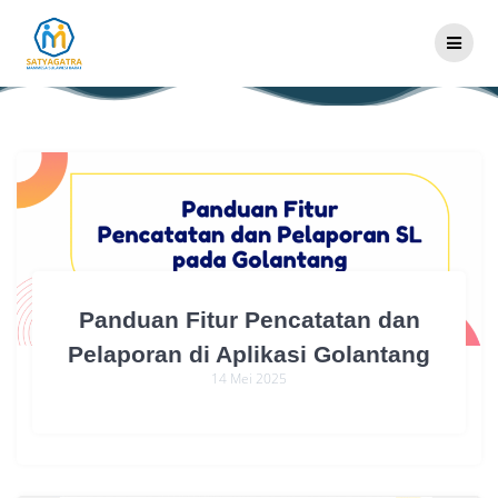
Skip
Penulis:
admin
to
content
Panduan Fitur Pencatatan dan
Pelaporan di Aplikasi Golantang
14 Mei 2025