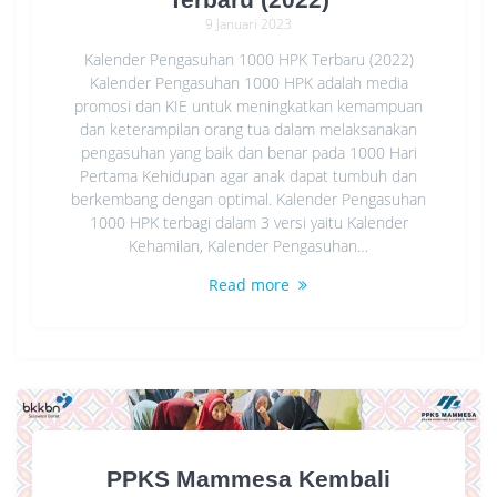
9 Januari 2023
Kalender Pengasuhan 1000 HPK Terbaru (2022)
Kalender Pengasuhan 1000 HPK adalah media
promosi dan KIE untuk meningkatkan kemampuan
dan keterampilan orang tua dalam melaksanakan
pengasuhan yang baik dan benar pada 1000 Hari
Pertama Kehidupan agar anak dapat tumbuh dan
berkembang dengan optimal. Kalender Pengasuhan
1000 HPK terbagi dalam 3 versi yaitu Kalender
Kehamilan, Kalender Pengasuhan…
Read more
PPKS Mammesa Kembali