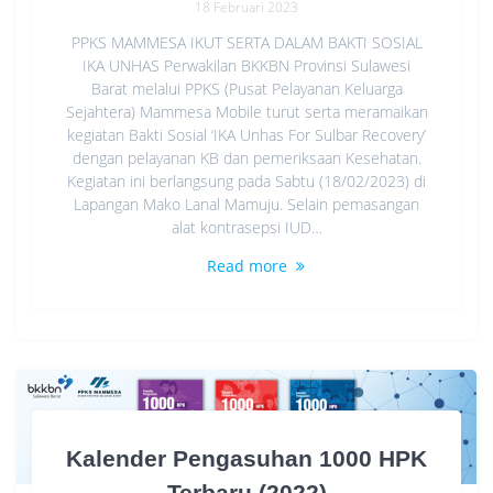
18 Februari 2023
PPKS MAMMESA IKUT SERTA DALAM BAKTI SOSIAL
IKA UNHAS Perwakilan BKKBN Provinsi Sulawesi
Barat melalui PPKS (Pusat Pelayanan Keluarga
Sejahtera) Mammesa Mobile turut serta meramaikan
kegiatan Bakti Sosial ‘IKA Unhas For Sulbar Recovery’
dengan pelayanan KB dan pemeriksaan Kesehatan.
Kegiatan ini berlangsung pada Sabtu (18/02/2023) di
Lapangan Mako Lanal Mamuju. Selain pemasangan
alat kontrasepsi IUD…
Read more
Kalender Pengasuhan 1000 HPK
Terbaru (2022)