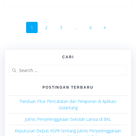
Posts
Page
Page
Page
Page
1
2
3
…
6
navigation
CARI
Search
for:
POSTINGAN TERBARU
Panduan Fitur Pencatatan dan Pelaporan di Aplikasi
Golantang
Juknis Penyelenggaraan Sekolah Lansia di BKL
Keputusan Deputi KSPK tentang Juknis Penyelenggaraan