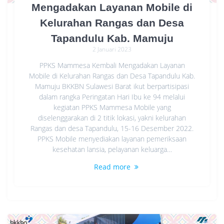
Mengadakan Layanan Mobile di
Kelurahan Rangas dan Desa
Tapandulu Kab. Mamuju
2 Januari 2023
PPKS Mammesa Kembali Mengadakan Layanan
Mobile di Kelurahan Rangas dan Desa Tapandulu Kab.
Mamuju BKKBN Sulawesi Barat ikut berpartisipasi
dalam rangka Peringatan Hari Ibu ke 94 melalui
kegiatan PPKS Mammesa Mobile yang
diselenggarakan di 2 titik lokasi, yakni kelurahan
Rangas dan desa Tapandulu, 15-16 Desember 2022.
PPKS Mobile menyediakan layanan pemeriksaan
kesehatan lansia, pelayanan keluarga…
Read more