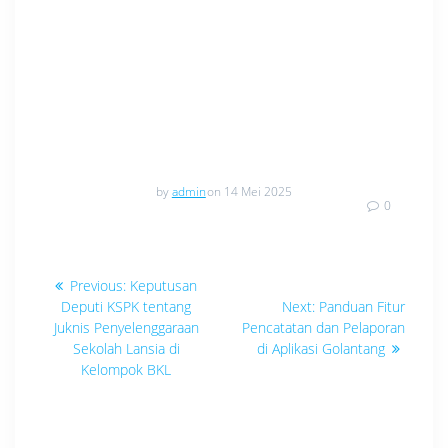
by
admin
on 14 Mei 2025
0
Navigasi
Previous
Previous:
Keputusan
post:
Next
pos
Deputi KSPK tentang
Next:
Panduan Fitur
post:
Juknis Penyelenggaraan
Pencatatan dan Pelaporan
Sekolah Lansia di
di Aplikasi Golantang
Kelompok BKL