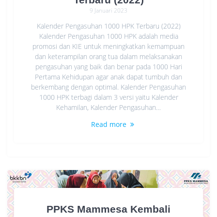
9 Januari 2023
Kalender Pengasuhan 1000 HPK Terbaru (2022)
Kalender Pengasuhan 1000 HPK adalah media
promosi dan KIE untuk meningkatkan kemampuan
dan keterampilan orang tua dalam melaksanakan
pengasuhan yang baik dan benar pada 1000 Hari
Pertama Kehidupan agar anak dapat tumbuh dan
berkembang dengan optimal. Kalender Pengasuhan
1000 HPK terbagi dalam 3 versi yaitu Kalender
Kehamilan, Kalender Pengasuhan…
Read more
PPKS Mammesa Kembali