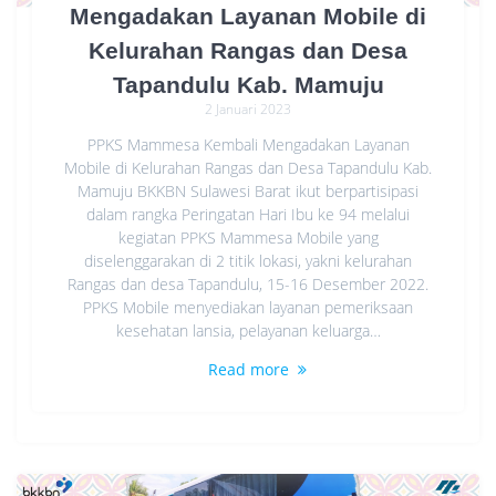
Mengadakan Layanan Mobile di
Kelurahan Rangas dan Desa
Tapandulu Kab. Mamuju
2 Januari 2023
PPKS Mammesa Kembali Mengadakan Layanan
Mobile di Kelurahan Rangas dan Desa Tapandulu Kab.
Mamuju BKKBN Sulawesi Barat ikut berpartisipasi
dalam rangka Peringatan Hari Ibu ke 94 melalui
kegiatan PPKS Mammesa Mobile yang
diselenggarakan di 2 titik lokasi, yakni kelurahan
Rangas dan desa Tapandulu, 15-16 Desember 2022.
PPKS Mobile menyediakan layanan pemeriksaan
kesehatan lansia, pelayanan keluarga…
Read more