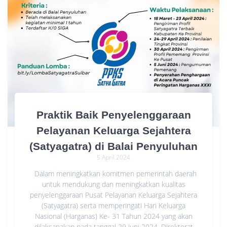
Praktik Baik Penyelenggaraan
Pelayanan Keluarga Sejahtera
(Satyagatra) di Balai Penyuluhan
5 April 2024
Dalam meningkatkan komitmen pemerintah daerah
untuk mendukung dan meningkatkan kualitas
penyelenggaraan Pusat Pelayanan Keluarga Sejahtera
(Satyagatra) serta memperingati Hari Keluarga
Nasional (Harganas) Ke- 31 Tahun 2024 yang akan
dilaksanakan pada tanggal 29 Juni 2024, Direktorat