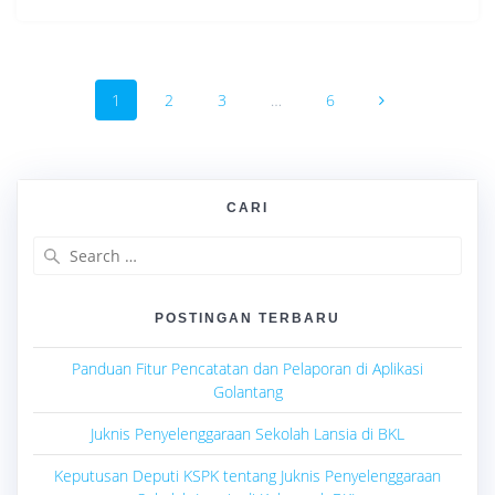
Posts
Page
Page
Page
Page
1
2
3
…
6
navigation
CARI
Search
for:
POSTINGAN TERBARU
Panduan Fitur Pencatatan dan Pelaporan di Aplikasi
Golantang
Juknis Penyelenggaraan Sekolah Lansia di BKL
Keputusan Deputi KSPK tentang Juknis Penyelenggaraan