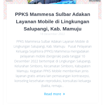
PPKS Mammesa Sulbar Adakan
Layanan Mobile di Lingkungan
Salupangi, Kab. Mamuju
18 Desember 2022
PPKS Mammesa Sulbar Adakan Layanan Mobile di
Lingkungan Salupangi, Kab. Mamuju Pusat Pelayanan
Keluarga Sejahtera (PPKS) Mammesa mengadakan
pelayanan mobile (bergerak) pada tanggal 10
Desember 2022 bertempat di Lingkungan Salupangi,
Kelurahan Simboro, Kecamatan Simboro, Kabupaten
Mamuju. Kegiatan PPKS Mobile memberikan jenis
layanan gratis antara lain pemasangan kontrasepsi,
konseling kesehatan reproduksi, konsultasi keluarga
(balita, remaja…
Read more