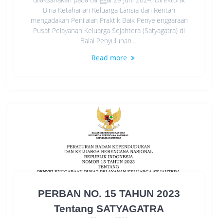
Bina Ketahanan Keluarga Lansia dan Rentan
mengadakan Penilaian Praktik Baik Penyelenggaraan
Pusat Pelayanan Keluarga Sejahtera (Satyagatra) di
Balai Penyuluhan.…
Read more
PERBAN NO. 15 TAHUN 2023
Tentang SATYAGATRA