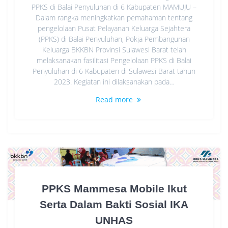
PPKS di Balai Penyuluhan di 6 Kabupaten MAMUJU –
Dalam rangka meningkatkan pemahaman tentang
pengelolaan Pusat Pelayanan Keluarga Sejahtera
(PPKS) di Balai Penyuluhan, Pokja Pembangunan
Keluarga BKKBN Provinsi Sulawesi Barat telah
melaksanakan fasilitasi Pengelolaan PPKS di Balai
Penyuluhan di 6 Kabupaten di Sulawesi Barat tahun
2023. Kegiatan ini dilaksanakan pada…
Read more
PPKS Mammesa Mobile Ikut
Serta Dalam Bakti Sosial IKA
UNHAS