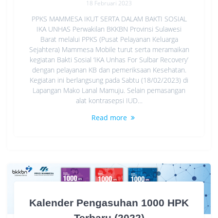
18 Februari 2023
PPKS MAMMESA IKUT SERTA DALAM BAKTI SOSIAL
IKA UNHAS Perwakilan BKKBN Provinsi Sulawesi
Barat melalui PPKS (Pusat Pelayanan Keluarga
Sejahtera) Mammesa Mobile turut serta meramaikan
kegiatan Bakti Sosial ‘IKA Unhas For Sulbar Recovery’
dengan pelayanan KB dan pemeriksaan Kesehatan.
Kegiatan ini berlangsung pada Sabtu (18/02/2023) di
Lapangan Mako Lanal Mamuju. Selain pemasangan
alat kontrasepsi IUD…
Read more
Kalender Pengasuhan 1000 HPK
Terbaru (2022)