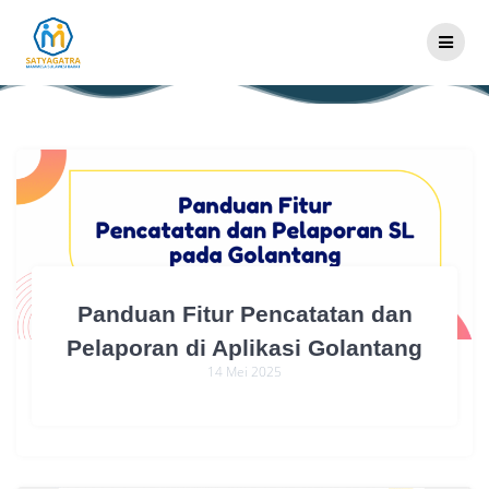
Skip
Blog
to
content
Panduan Fitur Pencatatan dan
Pelaporan di Aplikasi Golantang
14 Mei 2025