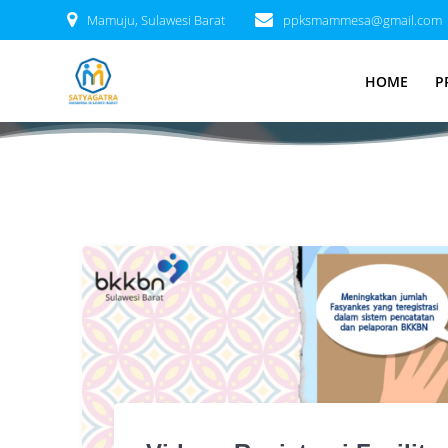
Skip
Mamuju, Sulawesi Barat
ppksmammesa@gmail.com
to
Tag:
Fasyank
content
HOME
P