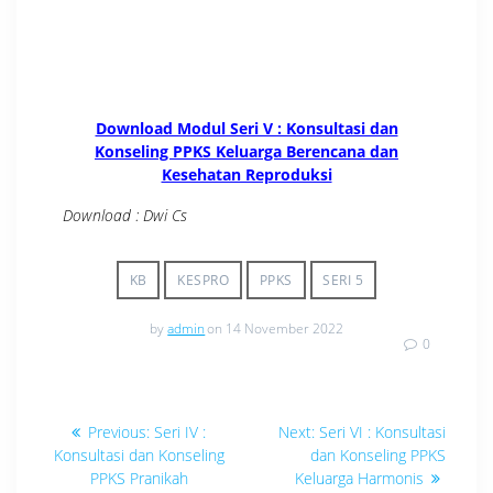
Download Modul Seri V : Konsultasi dan
Konseling PPKS Keluarga Berencana dan
Kesehatan Reproduksi
Download : Dwi Cs
KB
KESPRO
PPKS
SERI 5
by
admin
on 14 November 2022
0
Navigasi
Previous
Next
Previous:
Seri IV :
Next:
Seri VI : Konsultasi
post:
post:
pos
Konsultasi dan Konseling
dan Konseling PPKS
PPKS Pranikah
Keluarga Harmonis