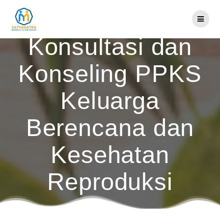
Skip
Seri V :
to
content
Konsultasi dan
Konseling PPKS
Keluarga
Berencana dan
Kesehatan
Reproduksi