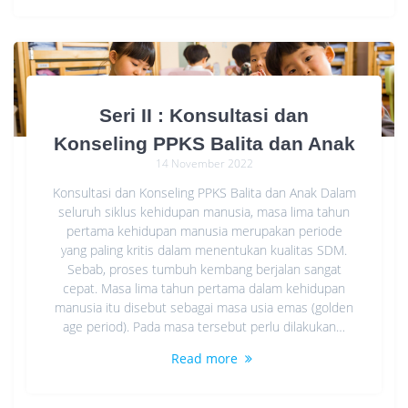
Seri II : Konsultasi dan
Konseling PPKS Balita dan Anak
14 November 2022
Konsultasi dan Konseling PPKS Balita dan Anak Dalam
seluruh siklus kehidupan manusia, masa lima tahun
pertama kehidupan manusia merupakan periode
yang paling kritis dalam menentukan kualitas SDM.
Sebab, proses tumbuh kembang berjalan sangat
cepat. Masa lima tahun pertama dalam kehidupan
manusia itu disebut sebagai masa usia emas (golden
age period). Pada masa tersebut perlu dilakukan…
Read more