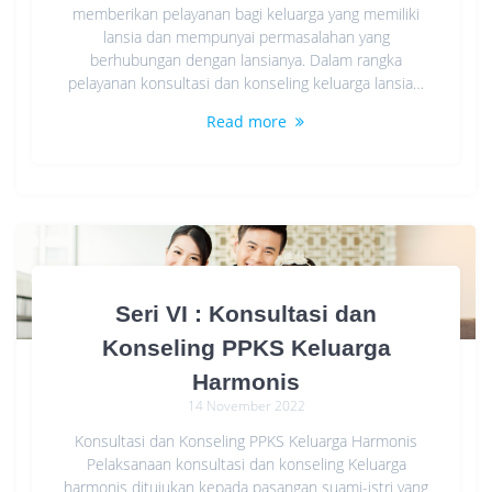
memberikan pelayanan bagi keluarga yang memiliki
lansia dan mempunyai permasalahan yang
berhubungan dengan lansianya. Dalam rangka
pelayanan konsultasi dan konseling keluarga lansia…
Read more
Seri VI : Konsultasi dan
Konseling PPKS Keluarga
Harmonis
14 November 2022
Konsultasi dan Konseling PPKS Keluarga Harmonis
Pelaksanaan konsultasi dan konseling Keluarga
harmonis ditujukan kepada pasangan suami-istri yang