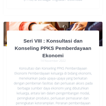
Seri VIII : Konsultasi dan
Konseling PPKS Pemberdayaan
Ekonomi
14 November 2022
Konsultasi dan Konseling PPKS Pemberdayaan
Ekonomi Pemberdayaan keluarga di bidang ekonomi,
menekankan pada upaya-upaya yang berkaitan
dengan pemberian fasilitas dan perluasan akses pada
berbagai sumber daya ekonomi yang dibutuhkan
keluarga, antara lain dalam pengembangan modal,
peningkatan produksi, perluasan pemasaran dan
peningkatan keterampilan. Peranan pemberdayaan