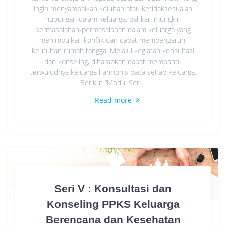
ingin menyampaikan keluhan atau ketidaksesuaian
hubungan dalam keluarga, bahkan mungkin
permasalahan-permasalahan dalam keluarga yang
menimbulkan konflik dan dapat mempengaruhi
keutuhan rumah tangga. Melalui kegiatan konsultasi
dan konseling, diharapkan dapat membantu
terwujudnya keluarga harmonis pada setiap keluarga.
Berikut “Modul Seri…
Read more
Seri V : Konsultasi dan
Konseling PPKS Keluarga
Berencana dan Kesehatan