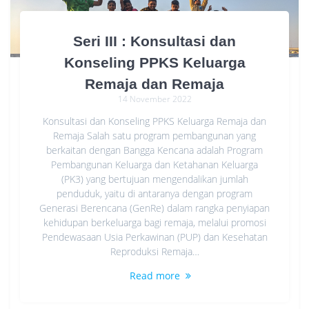
Seri III : Konsultasi dan
Konseling PPKS Keluarga
Remaja dan Remaja
14 November 2022
Konsultasi dan Konseling PPKS Keluarga Remaja dan
Remaja Salah satu program pembangunan yang
berkaitan dengan Bangga Kencana adalah Program
Pembangunan Keluarga dan Ketahanan Keluarga
(PK3) yang bertujuan mengendalikan jumlah
penduduk, yaitu di antaranya dengan program
Generasi Berencana (GenRe) dalam rangka penyiapan
kehidupan berkeluarga bagi remaja, melalui promosi
Pendewasaan Usia Perkawinan (PUP) dan Kesehatan
Reproduksi Remaja…
Read more