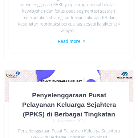
penyelenggaraan KBKR yang komprehensif berbasis
kewilayahan dan fokus pada segmentasi sasaran”
melalui fokus strategi perluasan cakupan KB dan
Kesehatan reproduksi berkualitas sesuai karakteristik
wilayah…
Read more
Penyelenggaraan Pusat
Pelayanan Keluarga Sejahtera
(PPKS) di Berbagai Tingkatan
21 November 2022
Penyelenggaraan Pusat Pelayanan Keluarga Sejahtera
(PPKS) di Berbagai Tingkatan Download