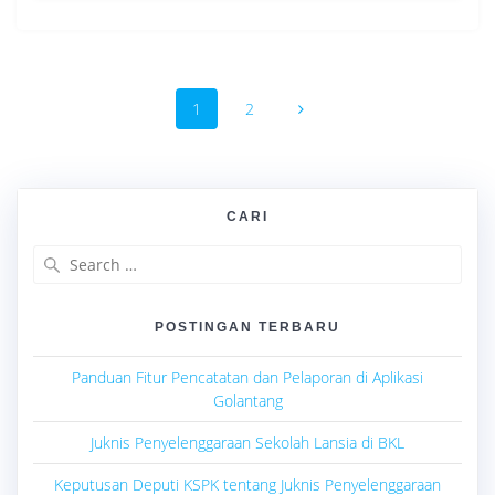
Posts
Page
1
Page
2
navigation
CARI
Search
for:
POSTINGAN TERBARU
Panduan Fitur Pencatatan dan Pelaporan di Aplikasi
Golantang
Juknis Penyelenggaraan Sekolah Lansia di BKL
Keputusan Deputi KSPK tentang Juknis Penyelenggaraan