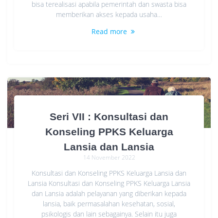
bisa terealisasi apabila pemerintah dan swasta bisa
memberikan akses kepada usaha…
Read more
Seri VII : Konsultasi dan
Konseling PPKS Keluarga
Lansia dan Lansia
14 November 2022
Konsultasi dan Konseling PPKS Keluarga Lansia dan
Lansia Konsultasi dan Konseling PPKS Keluarga Lansia
dan Lansia adalah pelayanan yang diberikan kepada
lansia, baik permasalahan kesehatan, sosial,
psikologis dan lain sebagainya. Selain itu juga